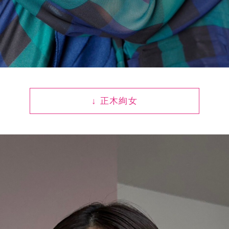
↓ 正木絢女