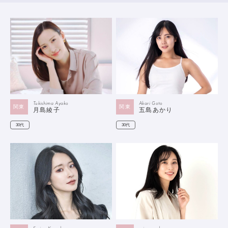
Akari Goto
Tukishima Ayako
関東
関東
五島あかり
月島綾子
30代
30代