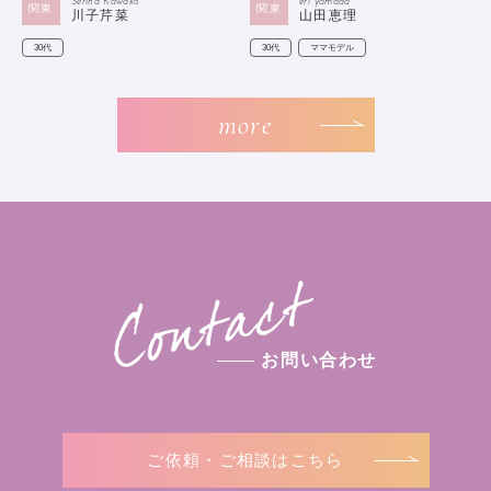
Serina Kawako
eri yamada
関東
関東
川子芹菜
山田恵理
30代
30代
ママモデル
more
お問い合わせ
ご依頼・ご相談はこちら