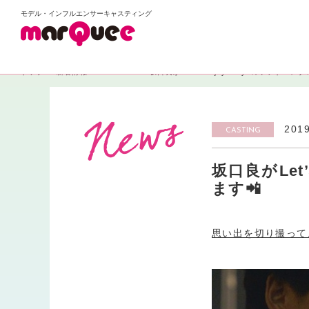
モデル・インフルエンサーキャスティング
トップ
新着情報
CASTING
坂口良がLet’s enjoy tokyoのソフトバ
2019
CASTING
坂口良がLet
ます📲
思い出を切り撮って