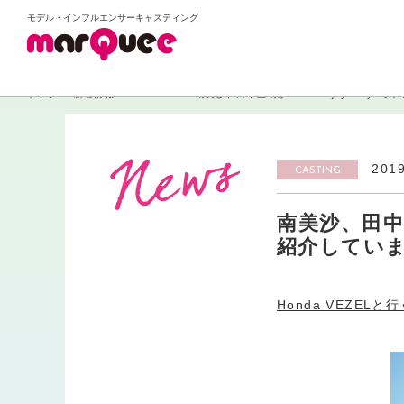
モデル・インフルエンサーキャスティング
トップ
新着情報
CASTING
南美沙、田中直明がLet’s enjoy toky
2019
CASTING
南美沙、田中直
紹介しています
Honda VEZE