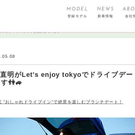
MODEL
NEWS
ABO
登録モデル
新着情報
会社
oでドライブデートスポットを紹介しています👫🚙
.05.08
明がLet’s enjoy tokyoでドライブ
👫🚙
Lと行く”おしゃれドライブイン”で絶景を楽しむブランチデート！