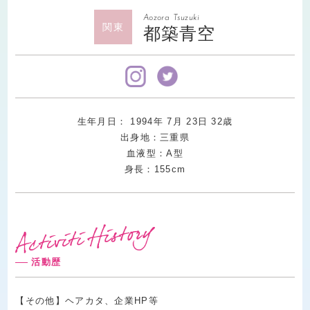
Aozora Tsuzuki
関東
都築青空
生年月日：
1994
年
7
月
23
日
32
歳
出身地：三重県
血液型：A型
身長：155cm
活動歴
【その他】ヘアカタ、企業HP等