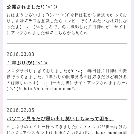
公開されました\( ˙▿︎˙ )/
おはようございます"((∩︎´︶`∩︎))"今日は朝から藤沢向かってお
ります😆💕ラフを意識したらコンビニ行く人みたいな格好にな
ったよ( ･ᴗ･̥̥̥ )💦ところで、冬に撮影した片目惚れが、サイト
にアップされました😆💕こちらから見られ...
2016.03.08
１年ぶりの\( ˙▿︎˙ )/
ブログサボりすぎておりましたが( ･ᴗ･̥̥̥ )昨日は片目惚れの撮
影行ってきました。1年ぶりの眼帯見るのは好きだけど着ける
のは難しいっす( ･ᴗ･̥̥̥ )一カ月後にサイトアップされますんー\
( ˙▿︎˙ )/mhttp://hitome-bore.com♡...
2016.02.05
パソコン見るたび思い出し笑いしちゃって困る。
久しぶりのエイミー行ってきました( ⸝⸝•ᴗ•⸝⸝ )੭⁾⁾担当はけん
じさん↓アシスタントは山神さん↓ぴよぴよ。back number流