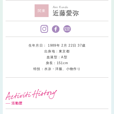
Ami Kondo
関東
近藤愛弥
生年月日：
1989
年
2
月
22
日
37
歳
出身地：東京都
血液型：A型
身長：151cm
特技：水泳・洋服、小物作り
活動歴