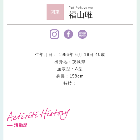
Yui Fukuyama
関東
福山唯
生年月日：
1986
年
6
月
19
日
40
歳
出身地：茨城県
血液型：A型
身長：158cm
特技：
活動歴