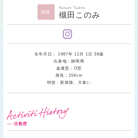
Konomi Tsukita
関東
槻田このみ
生年月日：
1987
年
12
月
1
日
38
歳
出身地：静岡県
血液型：O型
身長：154cm
特技：新体操、大食い
活動歴