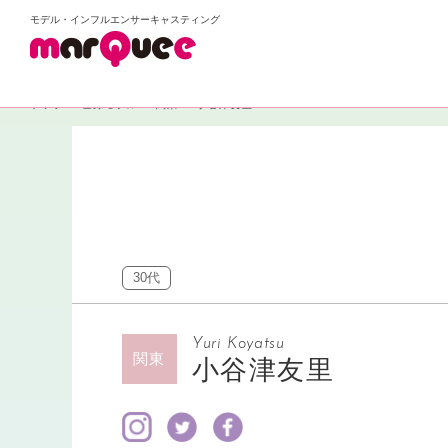
モデル・インフルエンサーキャスティング
トップ
登録モデル
関東
小谷津友里
30代
Yuri Koyatsu
関東
小谷津友里