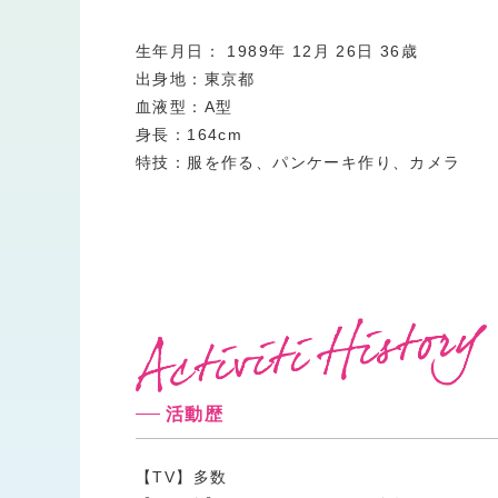
生年月日：
1989
年
12
月
26
日
36
歳
出身地：東京都
血液型：A型
身長：164cm
特技：服を作る、パンケーキ作り、カメラ
活動歴
【TV】多数