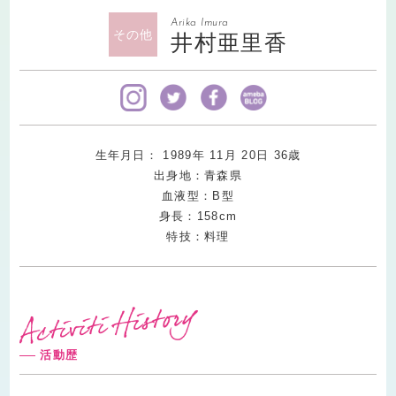
Arika Imura
その他
井村亜里香
生年月日：
1989
年
11
月
20
日
36
歳
出身地：青森県
血液型：B型
身長：158cm
特技：料理
活動歴