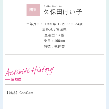
Keiko Kubota
関東
久保田けい子
生年月日：
1991
年
12
月
23
日
34
歳
出身地：宮城県
血液型：A型
身長：160cm
特技：軟体芸
活動歴
【雑誌】CanCam