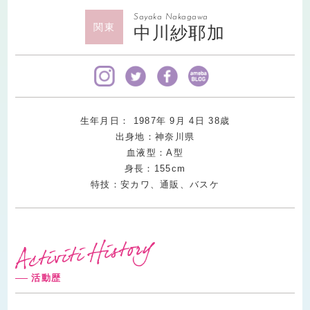
Sayaka Nakagawa
関東
中川紗耶加
生年月日：
1987
年
9
月
4
日
38
歳
出身地：神奈川県
血液型：A型
身長：155cm
特技：安カワ、通販、バスケ
活動歴